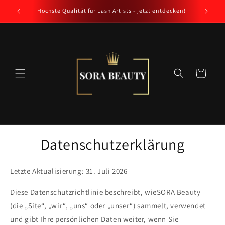
Direkt
zum
Höchste Qualität für Lash Artists - jetzt entdecken!
Inhalt
Warenkorb
Datenschutzerklärung
Letzte Aktualisierung: 31. Juli 2026
Diese Datenschutzrichtlinie beschreibt, wieSORA Beauty
(die „Site“, „wir“, „uns“ oder „unser“) sammelt, verwendet
und gibt Ihre persönlichen Daten weiter, wenn Sie